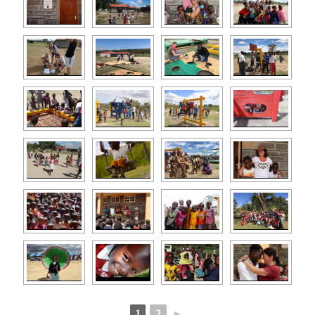
1
2
►