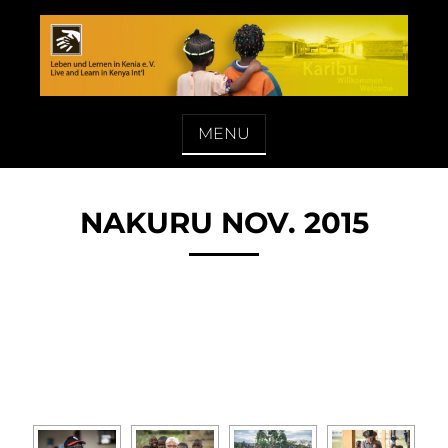
Skip
to
content
LEBEN UND LERNEN IN KENIA E. V.
MENU
NAKURU NOV. 2015