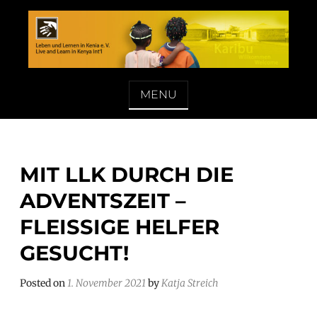
Skip
to
content
LEBEN UND LERNEN IN KENIA E. V.
MENU
MIT LLK DURCH DIE
ADVENTSZEIT –
FLEISSIGE HELFER G
ESUCHT!
Posted on
1. November 2021
by
Katja Streich