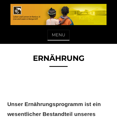
Skip
to
content
LEBEN UND LERNEN IN KENIA E. V.
MENU
ERNÄHRUNG
Unser Ernährungsprogramm ist ein
wesentlicher Bestandteil unseres