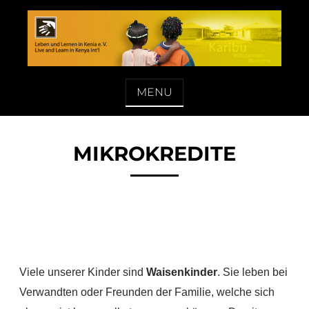
Skip
to
content
LEBEN UND LERNEN IN KENIA E. V.
MENU
MIKROKREDITE
Viele unserer Kinder sind
Waisenkinder
. Sie leben bei
Verwandten oder Freunden der Familie, welche sich