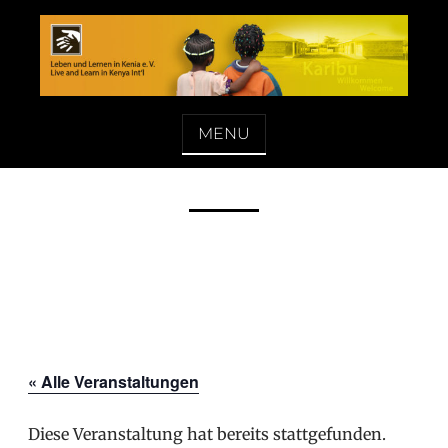
Skip
to
content
LEBEN UND LERNEN IN KENIA E. V.
MENU
« Alle Veranstaltungen
Diese Veranstaltung hat bereits stattgefunden.